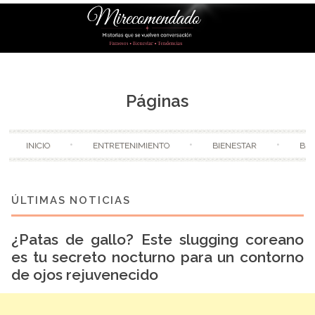
Skip to content
Páginas
INICIO
ENTRETENIMIENTO
BIENESTAR
BE
¿Patas de gallo? Este slugging coreano
es tu secreto nocturno para un contorno
de ojos rejuvenecido