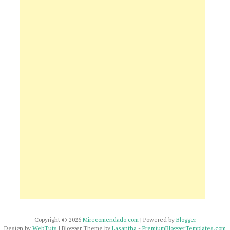
Copyright ©
2026
Mirecomendado.com
| Powered by
Blogger
Design by
WebTuts
| Blogger Theme by
Lasantha
-
PremiumBloggerTemplates.com