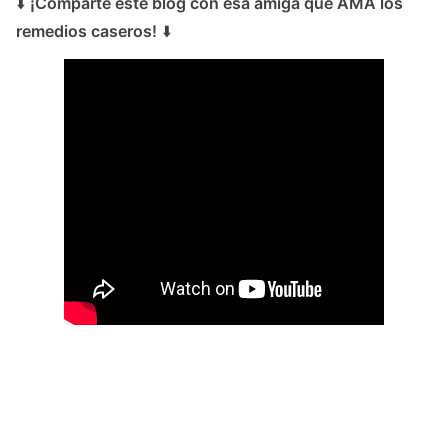
⬇️
¡Comparte este blog con esa amiga que AMA los
remedios caseros!
⬇️