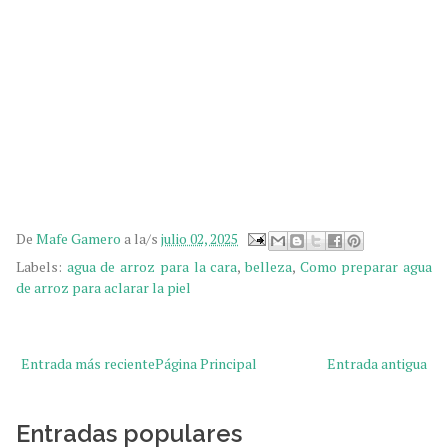
Tónico de arroz fermentado, belleza coreana tradicional, Skincare natural casero, Agua de arroz para
la piel, Remedio antiaging ancestral, Cómo fermentar arroz para la cara, Ácido kójico natural,
Rutina de skincare asiático, agua de arroz para la cara, ¿Cómo se utiliza el agua de arroz en la
cara?, ¿Cuánto tiempo tiene que estar el agua de arroz en la cara?
Cuánto tiempo se puede guardar
¿
el agua de arroz?, Como preparar agua de arroz para la cara, Como preparar agua de arroz para
aclarar la piel
De
Mafe Gamero
a la/s
julio 02, 2025
Labels:
agua de arroz para la cara
,
belleza
,
Como preparar agua
de arroz para aclarar la piel
Entrada más reciente
Página Principal
Entrada antigua
Entradas populares