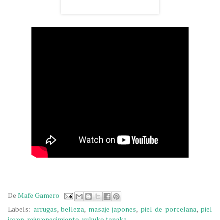
De
Mafe Gamero
Labels:
arrugas
,
belleza
,
masaje japones
,
piel de porcelana
,
piel
joven
,
rejuvenecimiento
,
yukuko tanaka