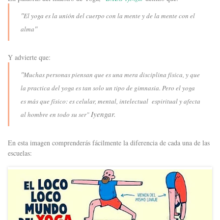
"
El yoga es la unión del cuerpo con la mente y de la mente con el
"
alma
Y advierte que:
"
Muchas personas piensan que es una mera disciplina física, y que
la practica del yoga es tan solo un tipo de gimnasia. Pero el yoga
es más que físico: es celular, mental, intelectual espiritual y afecta
Iyengar.
al hombre en todo su ser"
En esta imagen comprenderás fácilmente la diferencia de cada una de las
escuelas: