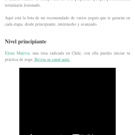
terminarás lesionado.
Aquí está la lista de mi recomendado de varios yoguis que te guiarán en
cada etapa, desde principiante, intermedio y avanzado.
Nivel principiante
Elena Malova
, una rusa radicada en Chile, con ella puedes iniciar tu
práctica de yoga.
Revisa su canal aquí.