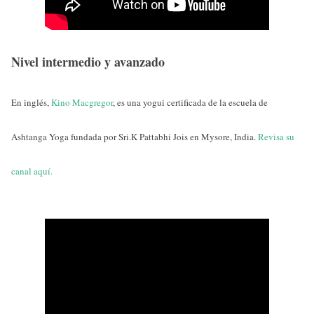
Nivel intermedio y avanzado
En inglés,
Kino Macgregor
, es una yogui certificada de la escuela de
Ashtanga Yoga fundada por Sri.K Pattabhi Jois en Mysore, India.
Revisa su
canal
aquí.