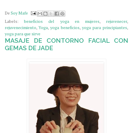
fitness videos, vinyasa, yoga web, yoga gratis online, yoga png, web yoga, ashtanga yoga studio, yoga what is it, videos de yoya, cerveza, yoga, estiramientos con cerveza, clase de yoga con cerveza, yoga, elena malova, kino yoga,
De
Soy Mafe
Labels:
beneficios del yoga en mujeres
,
rejuvenecer
,
rejuvenecimiento
,
Yoga
,
yoga beneficios
,
yoga para principiantes
,
yoga para que sirve
MASAJE DE CONTORNO FACIAL CON
GEMAS DE JADE