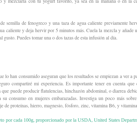
o y mezclarla con tu yogurt favorito, ya sea en la mañana o en la c
de semilla de fenogreco y una taza de agua caliente previamente her
gua caliente y deja hervir por 5 minutos más. Cuela la mezcla y añade 
al gusto. Puedes tomar una o dos tazas de esta infusión al día.
ue lo han consumido aseguran que los resultados se empiezan a ver a pa
guro compartiré mi experiencia. Es importante tener en cuenta que 
a que puede producir flatulencias, hinchazón abdominal, o diarrea debi
da su consumo en mujeres embarazadas. Investiga un poco más sobre
e de proteínas, hierro, magnesio, fósforo, zinc, vitamina B6, y vitamin
pleto por cada 100g, proporcionado por la USDA, United States Depart