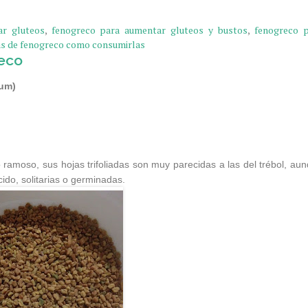
ar gluteos
,
fenogreco para aumentar gluteos y bustos
,
fenogreco 
as de fenogreco como consumirlas
reco
um)
o ramoso, sus hojas trifoliadas son muy parecidas a las del trébol, au
do, solitarias o germinadas.