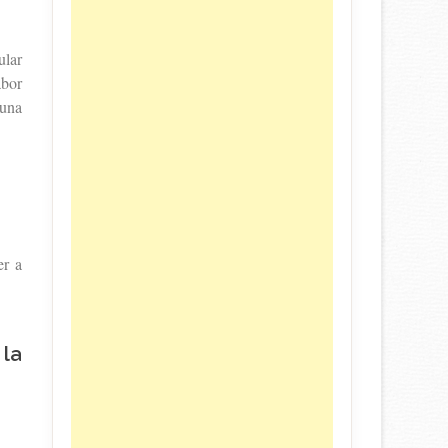
ular
abor
 una
er a
 la