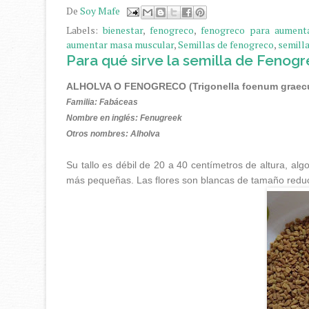
De
Soy Mafe
Labels:
bienestar
,
fenogreco
,
fenogreco para aument
aumentar masa muscular
,
Semillas de fenogreco
,
semill
Para qué sirve la semilla de Fenog
ALHOLVA O FENOGRECO (Trigonella foenum graec
Familia: Fabáceas
Nombre en inglés: Fenugreek
Otros nombres: Alholva
Su tallo es débil de
20 a
40 centímetros
de altura, alg
más pequeñas. Las flores son blancas de tamaño reduci