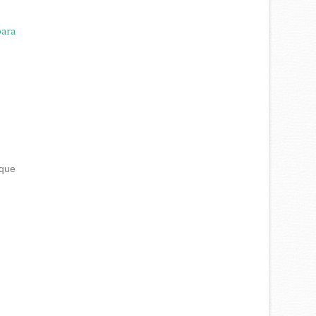
para
nque