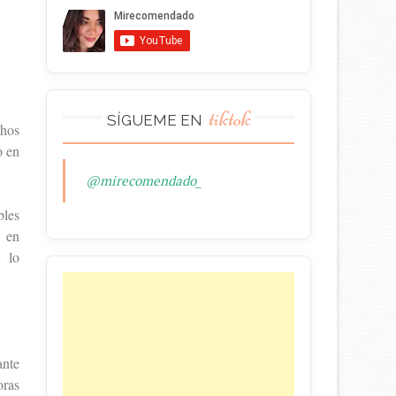
tiktok
SÍGUEME EN
chos
o en
@mirecomendado_
bles
l en
n lo
ante
oras