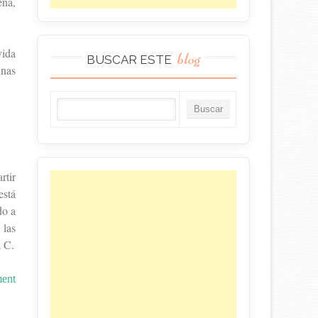
ena,
vida
blog
BUSCAR ESTE
unas
rtir
está
do a
 las
a C.
ment